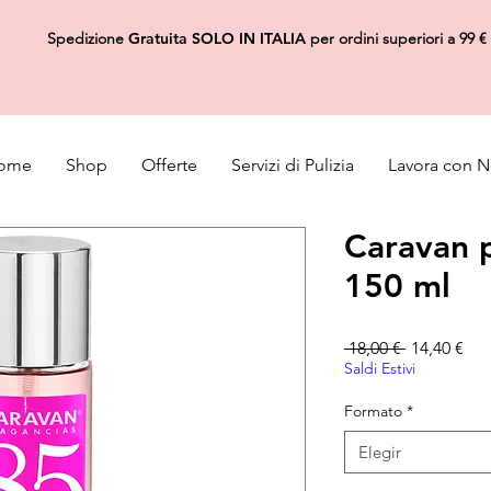
Spedizione
Gratuita
SOLO IN ITALIA
per ordini superiori a 99 €
ome
Shop
Offerte
Servizi di Pulizia
Lavora con N
Caravan 
150 ml
Precio
Pre
 18,00 € 
14,40 €
Saldi Estivi
Formato
*
Elegir