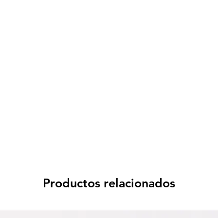
Spese di spedizione
< a 10€ - 9€ di spedizione
da 10€ a 79€ - 7€ di spedizione
da 79€ a 99€ - 3€ di spedizione
> di 99€ - Spedizione GRATUITA
Productos relacionados