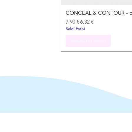
CONCEAL & CONTOUR - palet
Precio
Precio de oferta
7,90 €
6,32 €
Saldi Estivi
Agregar al carrito