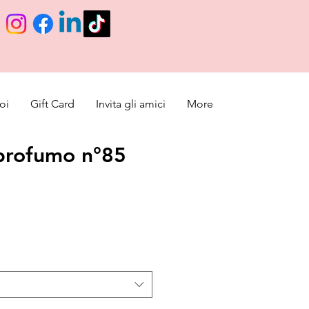
oi
Gift Card
Invita gli amici
More
profumo n°85
cio de oferta