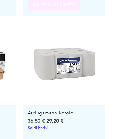
Agregar al carrito
Asciugamano Rotolo
Precio
Precio de oferta
36,50 €
29,20 €
Saldi Estivi