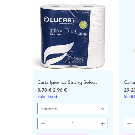
Carta Igienica Strong Select
Cart
Precio
Precio de oferta
Prec
3,70 €
2,96 €
29,2
Saldi Estivi
Saldi 
Formato