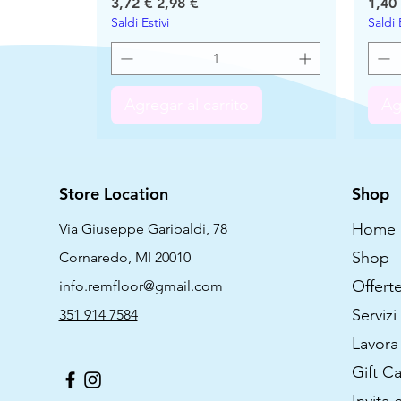
Precio
Precio de oferta
Prec
3,72 €
2,98 €
1,40
Saldi Estivi
Saldi 
Agregar al carrito
Ag
Store Location
Shop
Home
Via Giuseppe Garibaldi, 78
Shop
Cornaredo, MI 20010
Offert
info.remfloor@gmail.com
Servizi 
351 914 7584
Lavora
Gift C