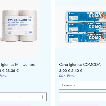
a Igienica Mini Jumbo
Carta Igienica COMODA
io
Precio de oferta
Precio
Precio de oferta
0 €
23,36 €
3,00 €
2,40 €
Estivi
Saldi Estivi
Formato