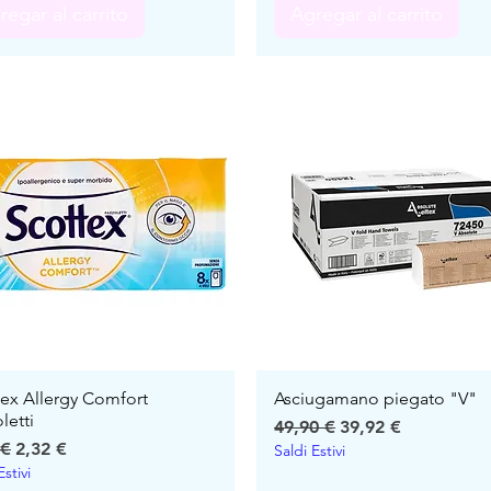
regar al carrito
Agregar al carrito
tex Allergy Comfort
Asciugamano piegato "V"
letti
Precio
Precio de oferta
49,90 €
39,92 €
io
Precio de oferta
 €
2,32 €
Saldi Estivi
Estivi