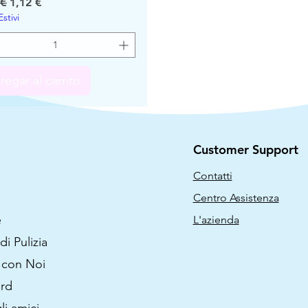
io
Precio de oferta
 €
1,12 €
Estivi
regar al carrito
Customer Support
Contatti
Centro Assistenza
e
L'azienda
di Pulizia
 con Noi
ard