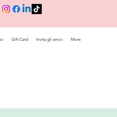
oi
Gift Card
Invita gli amici
More