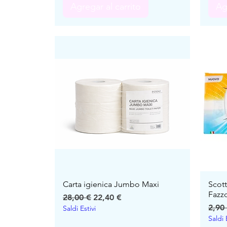
Agregar al carrito
Ag
Carta igienica Jumbo Maxi
Scot
Fazzo
Precio
Precio de oferta
28,00 €
22,40 €
Prec
2,90
Saldi Estivi
Saldi 