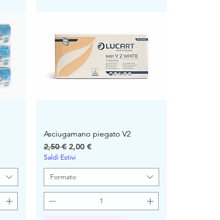
Asciugamano piegato V2
Precio
Precio de oferta
2,50 €
2,00 €
Saldi Estivi
Formato