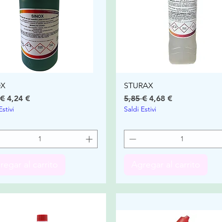
OX
STURAX
io
Precio de oferta
Precio
Precio de oferta
 €
4,24 €
5,85 €
4,68 €
Estivi
Saldi Estivi
regar al carrito
Agregar al carrito