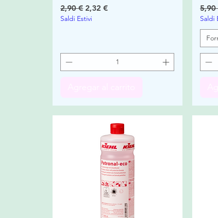
Precio
Precio de oferta
Prec
2,90 €
2,32 €
5,90
Saldi Estivi
Saldi 
For
Agregar al carrito
Ag