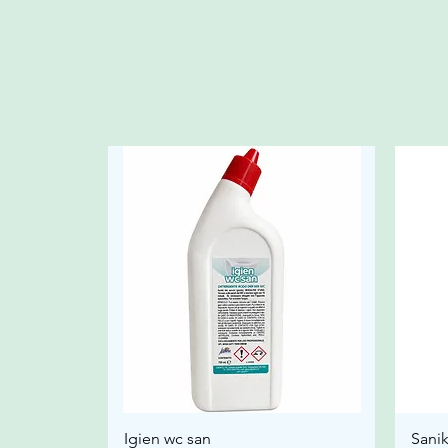
Igien wc san
Sanik