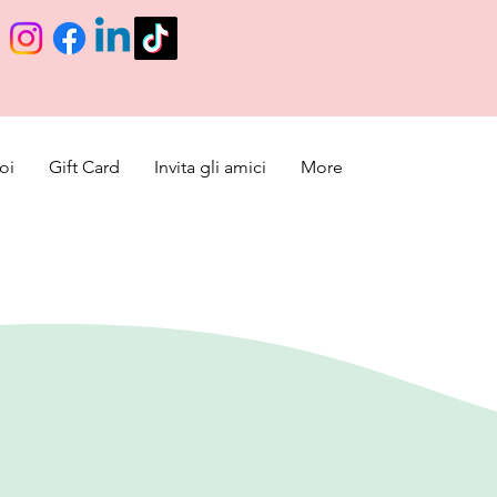
oi
Gift Card
Invita gli amici
More