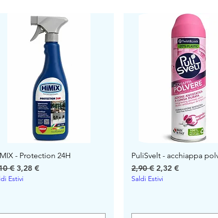
MIX - Protection 24H
PuliSvelt - acchiappa pol
ecio
Precio de oferta
Precio
Precio de oferta
10 €
3,28 €
2,90 €
2,32 €
di Estivi
Saldi Estivi