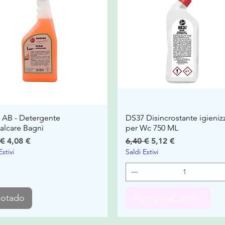
 AB - Detergente
DS37 Disincrostante igieniz
alcare Bagni
per Wc 750 ML
io
Precio de oferta
Precio
Precio de oferta
 €
4,08 €
6,40 €
5,12 €
Estivi
Saldi Estivi
otado
Agregar al carrito