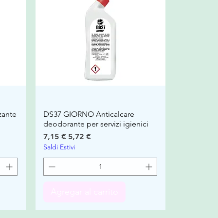
zante
DS37 GIORNO Anticalcare
deodorante per servizi igienici
Precio
Precio de oferta
7,15 €
5,72 €
Saldi Estivi
Agregar al carrito