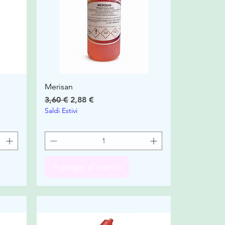
Merisan
Precio
Precio de oferta
3,60 €
2,88 €
Saldi Estivi
Agregar al carrito