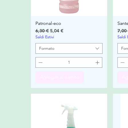
Patronal-eco
Sant
Precio
Precio de oferta
Prec
6,30 €
5,04 €
7,00
Saldi Estivi
Saldi 
Formato
For
Agregar al carrito
Ag