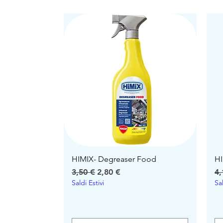
HIMIX- Degreaser Food
HI
Precio
Precio de oferta
Pr
3,50 €
2,80 €
4,
Saldi Estivi
Sal