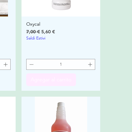
Oxycal
Precio
Precio de oferta
7,00 €
5,60 €
Saldi Estivi
Agregar al carrito