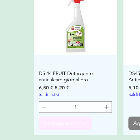
DS 44 FRUIT Detergente
DS45
anticalcare giornaliero
Antic
Precio
Precio de oferta
Prec
6,50 €
5,20 €
5,10
Saldi Estivi
Saldi 
Agregar al carrito
Ag