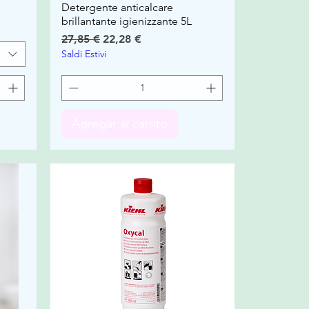
Detergente anticalcare
brillantante igienizzante 5L
Precio
Precio de oferta
27,85 €
22,28 €
Saldi Estivi
Agregar al carrito