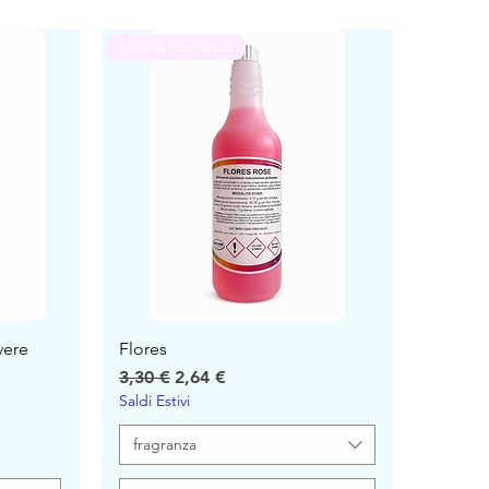
Nuova fragranza
vere
Flores
Precio
Precio de oferta
3,30 €
2,64 €
Saldi Estivi
fragranza