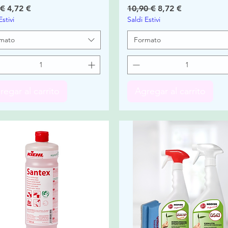
io
Precio de oferta
Precio
Precio de oferta
 €
4,72 €
10,90 €
8,72 €
Estivi
Saldi Estivi
mato
Formato
regar al carrito
Agregar al carrito