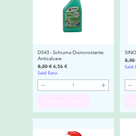
DS43 - Schiuma Disincrostante
SIN
Anticalcare
Prec
5,30
Precio
Precio de oferta
8,20 €
6,56 €
Saldi 
Saldi Estivi
Agregar al carrito
Ag