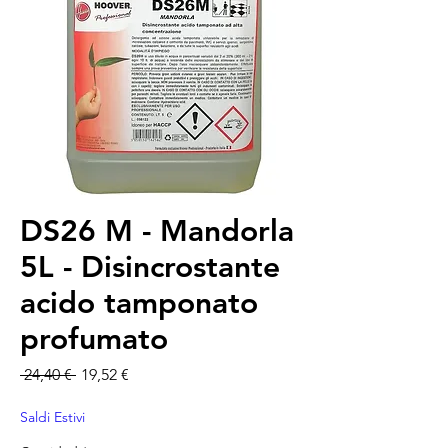
DS26 M - Mandorla
5L - Disincrostante
acido tamponato
profumato
Precio
Precio de oferta
 24,40 € 
19,52 €
Saldi Estivi