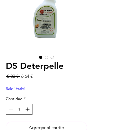
DS Deterpelle
Precio
Precio de oferta
 8,30 € 
6,64 €
Saldi Estivi
Cantidad
*
Agregar al carrito