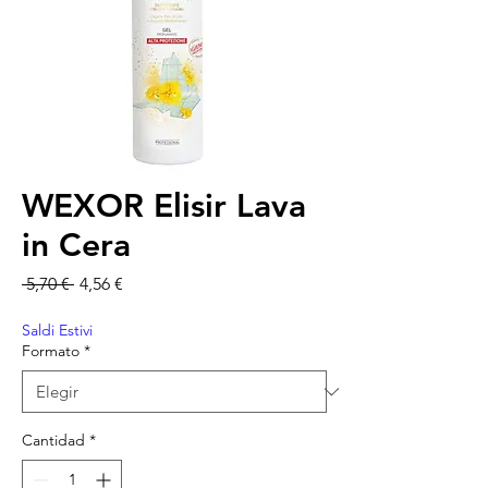
WEXOR Elisir Lava
in Cera
Precio
Precio de oferta
 5,70 € 
4,56 €
Saldi Estivi
Formato
*
Cantidad
*