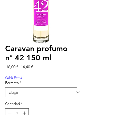
Caravan profumo
n° 42 150 ml
Precio
Precio de oferta
 18,00 € 
14,40 €
Saldi Estivi
Formato
*
Cantidad
*