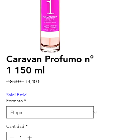
Caravan Profumo n°
1 150 ml
Precio
Precio de oferta
 18,00 € 
14,40 €
Saldi Estivi
Formato
*
Cantidad
*