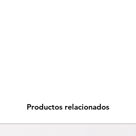
< a 10€ - 9€ di spedizione
da 10€ a 79€ - 7€ di spedizione
da 79€ a 99€ - 3€ di spedizione
> di 99€ - Spedizione GRATUITA
Productos relacionados