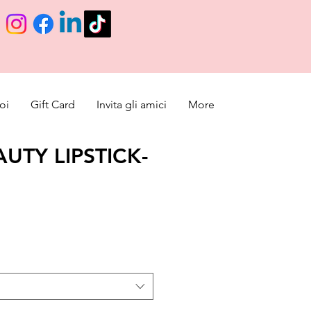
oi
Gift Card
Invita gli amici
More
UTY LIPSTICK-
o de oferta