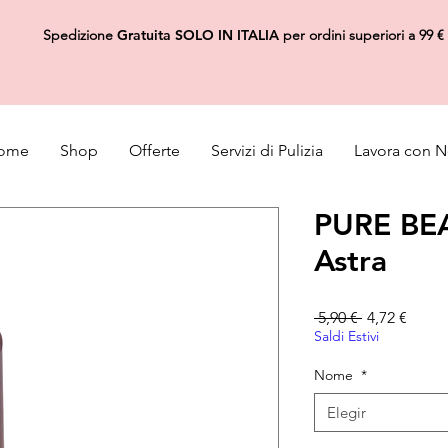
Spedizione
Gratuita
SOLO IN ITALIA
per ordini superiori a 99 €
ome
Shop
Offerte
Servizi di Pulizia
Lavora con N
PURE BEA
Astra
Precio
Preci
 5,90 € 
4,72 €
Saldi Estivi
Nome
*
Elegir