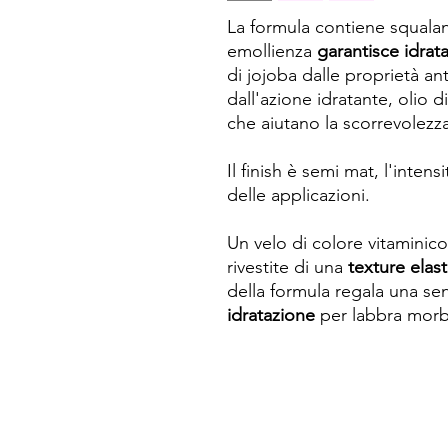
La formula contiene squalan
emollienza
garantisce idrata
di jojoba dalle proprietà an
dall'azione idratante, olio d
che aiutano la scorrevolezz
Il finish è semi mat, l'intensi
delle applicazioni.
Un velo di colore vitaminic
rivestite di una
texture elas
della formula regala una se
idratazione
per labbra morbi