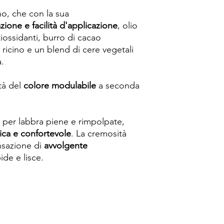
o, che con la sua
zione e facilità d'applicazione
, olio
tiossidanti, burro di cacao
i ricino e un blend di cere vegetali
a.
tà del
colore modulabile
a seconda
o per labbra piene e rimpolpate,
tica e confortevole
. La cremosità
nsazione di
avvolgente
de e lisce.
Spese di spedizione