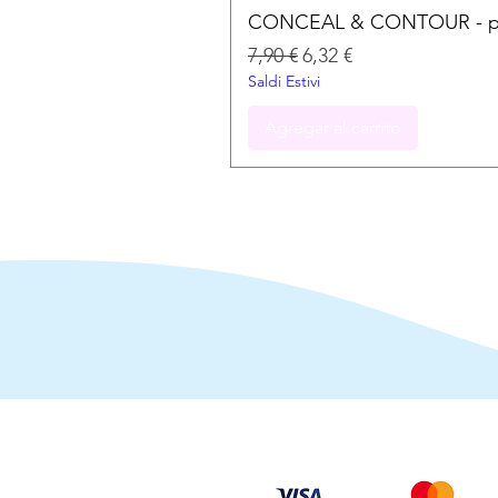
CONCEAL & CONTOUR - palet
Precio
Precio de oferta
7,90 €
6,32 €
Saldi Estivi
Agregar al carrito