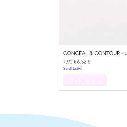
CONCEAL & CONTOUR - palet
Precio
Precio de oferta
7,90 €
6,32 €
Saldi Estivi
Agregar al carrito