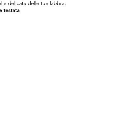
lle delicata delle tue labbra,
 testata
.
Spese di spedizione
< a 10€ - 9€ di spedizione
da 10€ a 79€ - 7€ di spedizione
da 79€ a 99€ - 3€ di spedizione
> di 99€ - Spedizione GRATUITA