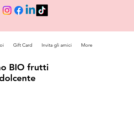
oi
Gift Card
Invita gli amici
More
o BIO frutti
ddolcente
o de oferta