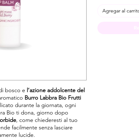
Agregar al carrit
Re
i di bosco e
l’azione addolcente del
aromatico
Burro Labbra Bio Frutti
licato durante la giornata, ogni
bra Bio ti dona, giorno dopo
morbide
, come chiederesti al tuo
ende facilmente senza lasciare
amente lucide.