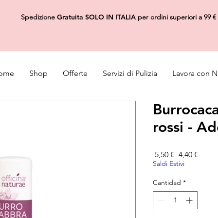
Spedizione
Gratuita
SOLO IN ITALIA
per ordini superiori a 99 €
ome
Shop
Offerte
Servizi di Pulizia
Lavora con N
Burrocaca
rossi - A
Precio
Preci
 5,50 € 
4,40 €
Saldi Estivi
Cantidad
*