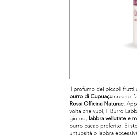
Il profumo dei piccoli frutt
burro di Cupuaçu
creano l’
Rossi Officina Naturae
. App
volta che vuoi, il Burro Lab
giorno,
labbra vellutate e 
burro cacao preferito. Si st
untuosità o labbra eccessiv