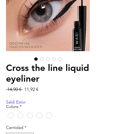
Cross the line liquid
eyeliner
Precio
Precio de oferta
 14,90 € 
11,92 €
Saldi Estivi
Colore
*
Cantidad
*