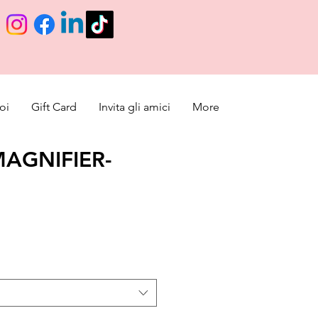
oi
Gift Card
Invita gli amici
More
AGNIFIER-
o de oferta