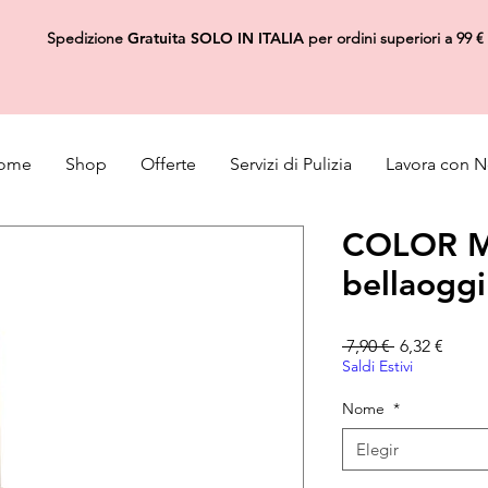
Spedizione
Gratuita
SOLO IN ITALIA
per ordini superiori a 99 €
ome
Shop
Offerte
Servizi di Pulizia
Lavora con N
COLOR M
bellaoggi
Precio
Preci
 7,90 € 
6,32 €
Saldi Estivi
Nome
*
Elegir