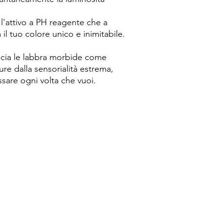
e l'attivo a PH reagente che a
il tuo colore unico e inimitabile. ​
scia le labbra morbide come
ure dalla sensorialità estrema,
ssare ogni volta che vuoi.
Spese di spedizione
< a 10€ - 9€ di spedizione
da 10€ a 79€ - 7€ di spedizione