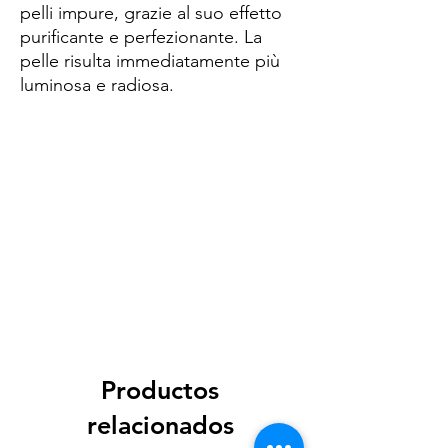
pelli impure, grazie al suo effetto
purificante e perfezionante. La
pelle risulta immediatamente più
luminosa e radiosa.
Spese di spedizione
< a 10€ - 9€ di spedizione
da 10€ a 79€ - 7€ di spedizione
da 79€ a 99€ - 3€ di spedizione
> di 99€ - Spedizione GRATUITA
Productos
relacionados