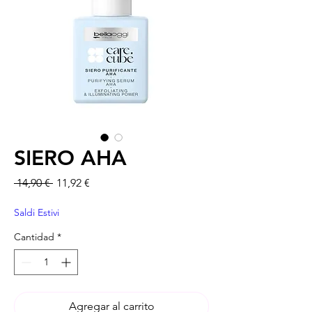
SIERO AHA
Precio
Precio de oferta
 14,90 € 
11,92 €
Saldi Estivi
Cantidad
*
Agregar al carrito