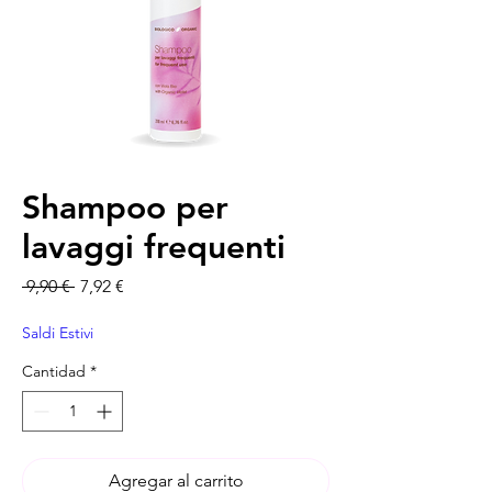
Shampoo per
lavaggi frequenti
Precio
Precio de oferta
 9,90 € 
7,92 €
Saldi Estivi
Cantidad
*
Agregar al carrito