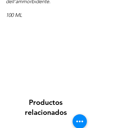
dell'ammorbidente.
100 ML
Spese di spedizione
< a 10€ - 9€ di spedizione
da 10€ a 79€ - 7€ di spedizione
da 79€ a 99€ - 3€ di spedizione
> di 99€ - Spedizione GRATUITA
Productos
relacionados