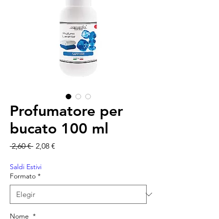
Profumatore per
bucato 100 ml
Precio
Precio de oferta
 2,60 € 
2,08 €
Saldi Estivi
Formato
*
Nome
*