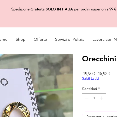
Spedizione
Gratuita
SOLO IN ITALIA
per ordini superiori a 99 €
ome
Shop
Offerte
Servizi di Pulizia
Lavora con N
Orecchini
Precio
Pre
 19,90 € 
15,92 €
Saldi Estivi
Cantidad
*
Agregar al carrit