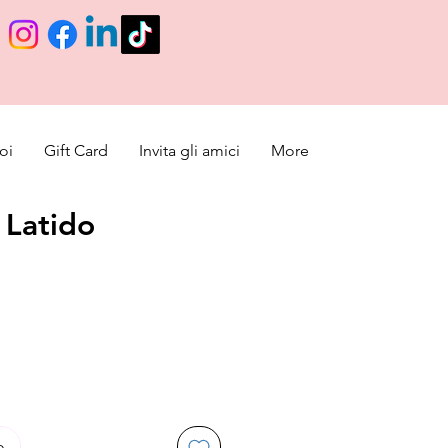
oi
Gift Card
Invita gli amici
More
 Latido
cio de oferta
o