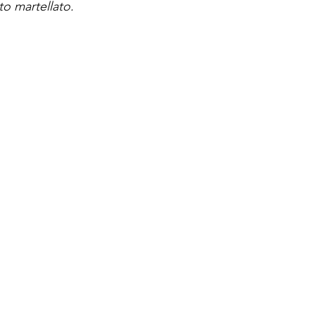
to martellato.
Spese di spedizione
< a 10€ - 9€ di spedizione
da 10€ a 79€ - 7€ di spedizione
da 79€ a 99€ - 3€ di spedizione
> di 99€ - Spedizione GRATUITA