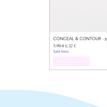
CONCEAL & CONTOUR - palet
Precio
Precio de oferta
7,90 €
6,32 €
Saldi Estivi
Agregar al carrito