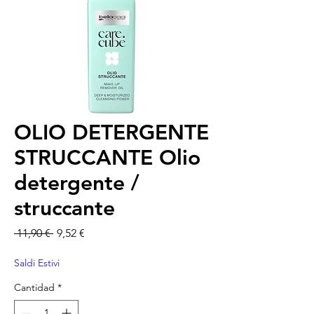
OLIO DETERGENTE
STRUCCANTE Olio
detergente /
struccante
Precio
Precio de oferta
 11,90 € 
9,52 €
Saldi Estivi
Cantidad
*