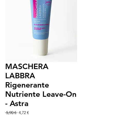
MASCHERA
LABBRA
Rigenerante
Nutriente Leave-On
- Astra
Precio
Precio de oferta
 5,90 € 
4,72 €