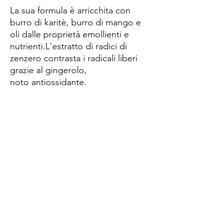
La sua formula è arricchita con
burro di karitè, burro di mango e
oli dalle proprietà emollienti e
nutrienti.L'estratto di radici di
zenzero contrasta i radicali liberi
grazie al gingerolo,
noto antiossidante.
Spese di spedizione
< a 10€ - 9€ di spedizione
da 10€ a 79€ - 7€ di spedizione
da 79€ a 99€ - 3€ di spedizione
> di 99€ - Spedizione GRATUITA