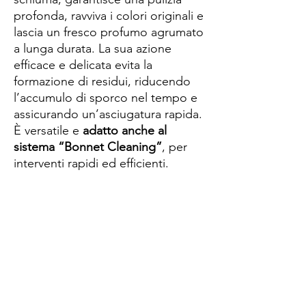
profonda, ravviva i colori originali e
lascia un fresco profumo agrumato
a lunga durata. La sua azione
efficace e delicata evita la
formazione di residui, riducendo
l’accumulo di sporco nel tempo e
assicurando un’asciugatura rapida.
È versatile e
adatto anche al
sistema “Bonnet Cleaning”
, per
interventi rapidi ed efficienti.
Spese di spedizione
< a 10€ - 9€ di spedizione
da 10€ a 79€ - 7€ di spedizione
da 79€ a 99€ - 3€ di spedizione