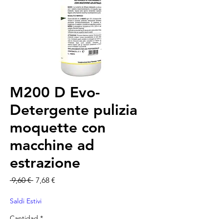
M200 D Evo-
Detergente pulizia
moquette con
macchine ad
estrazione
Precio
Precio de oferta
 9,60 € 
7,68 €
Saldi Estivi
Cantidad
*