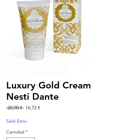
Luxury Gold Cream
Nesti Dante
Precio
Precio de oferta
 20,90 € 
16,72 €
Saldi Estivi
Cantidad
*