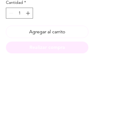
Cantidad
*
Agregar al carrito
Realizar compra
Spese di spedizione
< a 10€ - 9€ di spedizione
da 10€ a 79€ - 7€ di spedizione
da 79€ a 99€ - 3€ di spedizione
> di 99€ - Spedizione GRATUITA