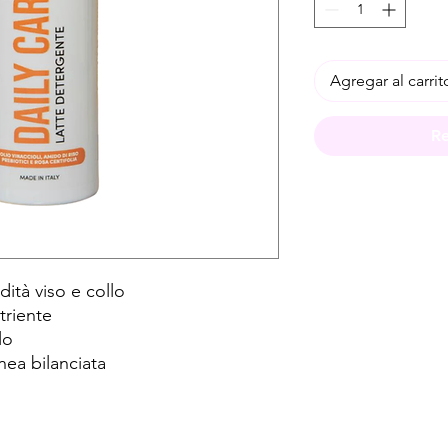
Agregar al carrit
Re
ità viso e collo
triente
lo
nea bilanciata