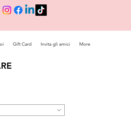
oi
Gift Card
Invita gli amici
More
ARE
cio de oferta