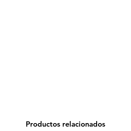
Spese di spedizione
< a 10€ - 9€ di spedizione
da 10€ a 79€ - 7€ di spedizione
da 79€ a 99€ - 3€ di spedizione
> di 99€ - Spedizione GRATUITA
Productos relacionados