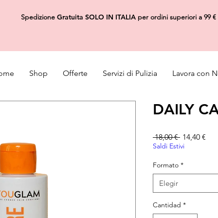
Spedizione
Gratuita
SOLO IN ITALIA
per ordini superiori a 99 €
ome
Shop
Offerte
Servizi di Pulizia
Lavora con N
DAILY C
Precio
Pre
 18,00 € 
14,40 €
Saldi Estivi
Formato
*
Elegir
Cantidad
*