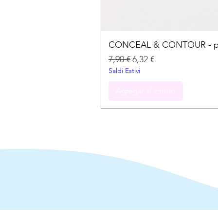
CONCEAL & CONTOUR - palet
Precio
Precio de oferta
7,90 €
6,32 €
Saldi Estivi
Agregar al carrito