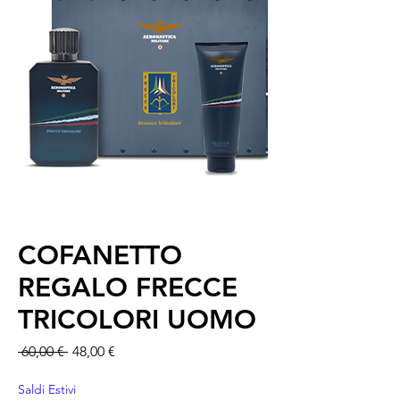
COFANETTO
REGALO FRECCE
TRICOLORI UOMO
Precio
Precio de oferta
 60,00 € 
48,00 €
Saldi Estivi