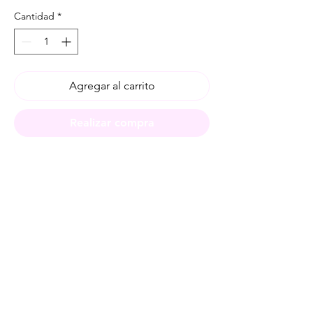
Cantidad
*
Agregar al carrito
Realizar compra
Spese di spedizione
< a 10€ - 9€ di spedizione
da 10€ a 79€ - 7€ di spedizione
da 79€ a 99€ - 3€ di spedizione
> di 99€ - Spedizione GRATUITA