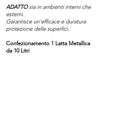
ADATTO
sia in ambienti interni che
esterni.
Garantisce un'efficace e duratura
protezione delle superfici.
Confezionamento 1 Latta Metallica
da 10 Litri
Spese di spedizione
< a 10€ - 9€ di spedizione
da 10€ a 79€ - 7€ di spedizione
da 79€ a 99€ - 3€ di spedizione
> di 99€ - Spedizione GRATUITA