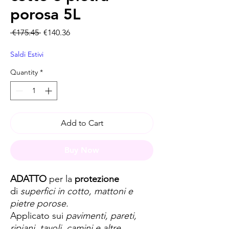
porosa 5L
Regular Price
Sale Price
 €175.45 
€140.36
Saldi Estivi
Quantity
*
Add to Cart
Buy Now
ADATTO
per la
protezione
di
superfici in cotto, mattoni e
pietre porose.
Applicato sui
pavimenti, pareti,
ripiani, tavoli, camini e altre