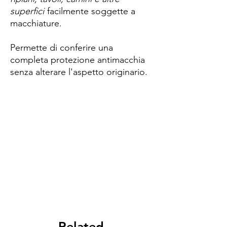
superfici
facilmente soggette a
macchiature.
Permette di conferire una
completa protezione antimacchia
senza alterare l'aspetto originario.
Spese di spedizione
< a 10€ - 9€ di spedizione
da 10€ a 79€ - 7€ di spedizione
da 79€ a 99€ - 3€ di spedizione
> di 99€ - Spedizione GRATUITA
Related