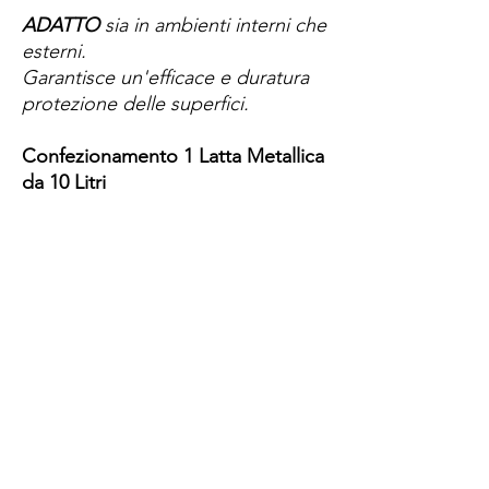
ADATTO
sia in ambienti interni che
esterni.
Garantisce un'efficace e duratura
protezione delle superfici.
Confezionamento 1 Latta Metallica
da 10 Litri
Spese di spedizione
< a 10€ - 9€ di spedizione
da 10€ a 79€ - 7€ di spedizione
da 79€ a 99€ - 3€ di spedizione
> di 99€ - Spedizione GRATUITA