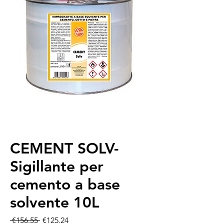
CEMENT SOLV-
Sigillante per
cemento a base
solvente 10L
Regular Price
Sale Price
 €156.55 
€125.24