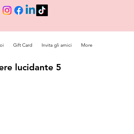
oi
Gift Card
Invita gli amici
More
ere lucidante 5
ice
le Price