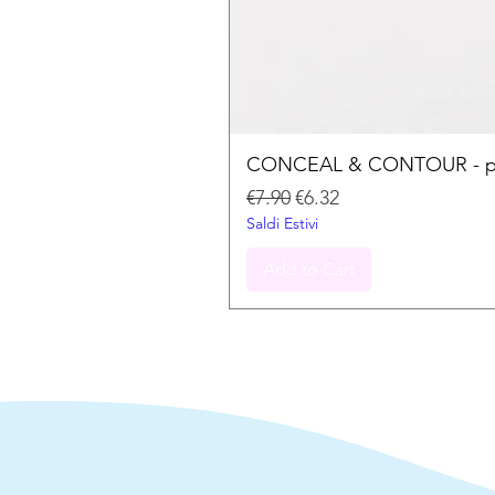
CONCEAL & CONTOUR - palet
Regular Price
Sale Price
€7.90
€6.32
Saldi Estivi
Add to Cart