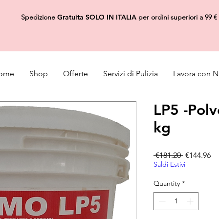
Spedizione
Gratuita
SOLO IN ITALIA
per ordini superiori a 99 €
ome
Shop
Offerte
Servizi di Pulizia
Lavora con N
LP5 -Polv
kg
Regular Pr
Sa
 €181.20 
€144.96
Saldi Estivi
Quantity
*