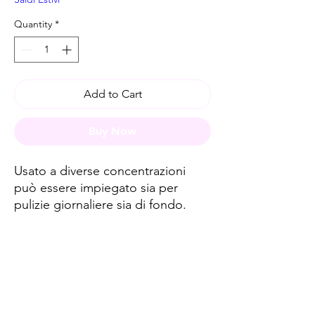
Quantity
*
Add to Cart
Buy Now
Usato a diverse concentrazioni
può essere impiegato sia per
pulizie giornaliere sia di fondo.
Spese di spedizione
< a 10€ - 9€ di spedizione