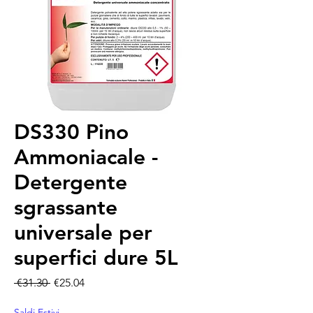
DS330 Pino
Ammoniacale -
Detergente
sgrassante
universale per
superfici dure 5L
Regular Price
Sale Price
 €31.30 
€25.04
Saldi Estivi