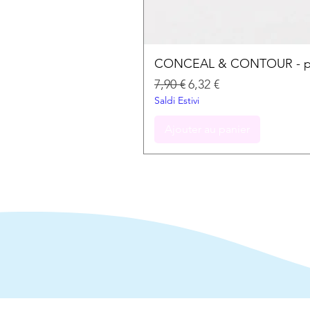
CONCEAL & CONTOUR - palet
Prix original
Prix promotionnel
7,90 €
6,32 €
Saldi Estivi
Ajouter au panier