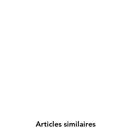
Spese di spedizione
< a 10€ - 9€ di spedizione
da 10€ a 79€ - 7€ di spedizione
da 79€ a 99€ - 3€ di spedizione
> di 99€ - Spedizione GRATUITA
Articles similaires