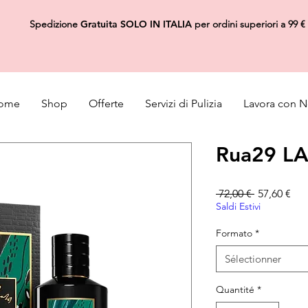
Spedizione
Gratuita
SOLO IN ITALIA
per ordini superiori a 99 €
ome
Shop
Offerte
Servizi di Pulizia
Lavora con N
Rua29 LA
Prix origina
Pri
 72,00 € 
57,60 €
Saldi Estivi
Formato
*
Sélectionner
Quantité
*