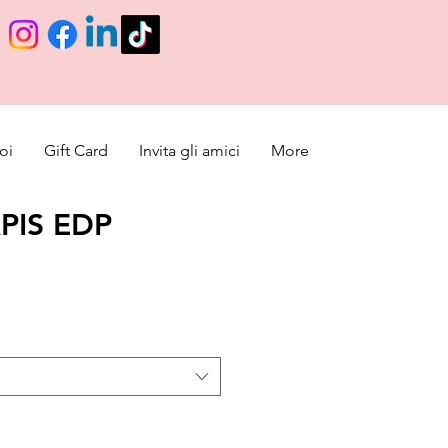
oi
Gift Card
Invita gli amici
More
PIS EDP
l
x promotionnel