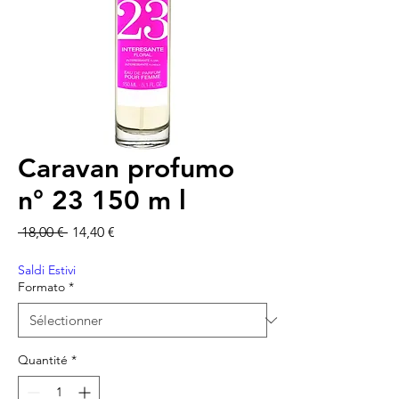
Caravan profumo
n° 23 150 m l
Prix original
Prix promotionnel
 18,00 € 
14,40 €
Saldi Estivi
Formato
*
Quantité
*