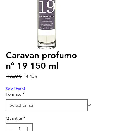
Caravan profumo
n° 19 150 ml
Prix original
Prix promotionnel
 18,00 € 
14,40 €
Saldi Estivi
Formato
*
Quantité
*