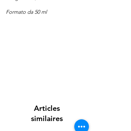
Formato da 50 ml
Spese di spedizione
< a 10€ - 9€ di spedizione
da 10€ a 79€ - 7€ di spedizione
da 79€ a 99€ - 3€ di spedizione
> di 99€ - Spedizione GRATUITA
Articles
similaires