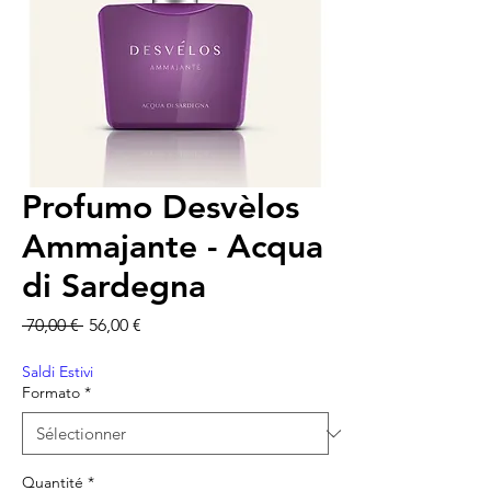
Profumo Desvèlos
Ammajante - Acqua
di Sardegna
Prix original
Prix promotionnel
 70,00 € 
56,00 €
Saldi Estivi
Formato
*
Quantité
*