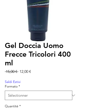
Gel Doccia Uomo
Frecce Tricolori 400
ml
Prix original
Prix promotionnel
 15,00 € 
12,00 €
Saldi Estivi
Formato
*
Quantité
*