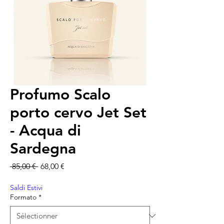
Profumo Scalo
porto cervo Jet Set
- Acqua di
Sardegna
Prix original
Prix promotionnel
 85,00 € 
68,00 €
Saldi Estivi
Formato
*