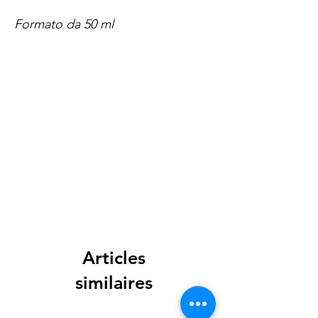
Formato da 50 ml
Spese di spedizione
< a 10€ - 9€ di spedizione
da 10€ a 79€ - 7€ di spedizione
da 79€ a 99€ - 3€ di spedizione
> di 99€ - Spedizione GRATUITA
Articles
similaires