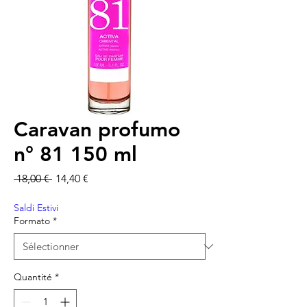
Caravan profumo
n° 81 150 ml
Prix original
Prix promotionnel
 18,00 € 
14,40 €
Saldi Estivi
Formato
*
Quantité
*