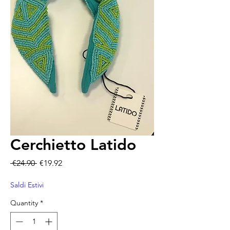
Cerchietto Latido
Regular Price
Sale Price
 €24.90 
€19.92
Saldi Estivi
Quantity
*