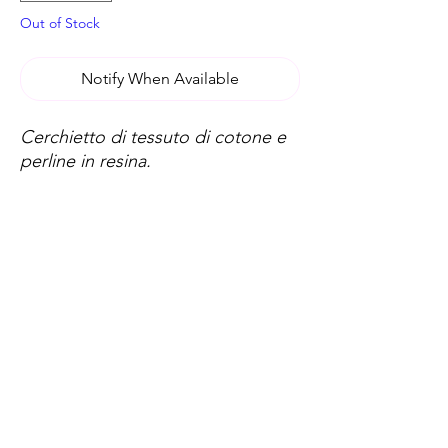
Out of Stock
Notify When Available
Cerchietto di tessuto di cotone e
perline in resina.
Spese di spedizione
< a 10€ - 9€ di spedizione
da 10€ a 79€ - 7€ di spedizione
da 79€ a 99€ - 3€ di spedizione
> di 99€ - Spedizione GRATUITA