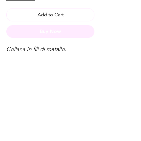
Add to Cart
Buy Now
Collana In fili di metallo.
Spese di spedizione
< a 10€ - 9€ di spedizione
da 10€ a 79€ - 7€ di spedizione
da 79€ a 99€ - 3€ di spedizione
> di 99€ - Spedizione GRATUITA