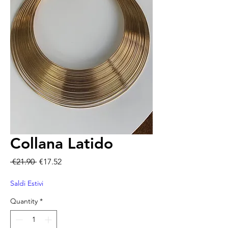
Collana Latido
Regular Price
Sale Price
 €21.90 
€17.52
Saldi Estivi
Quantity
*