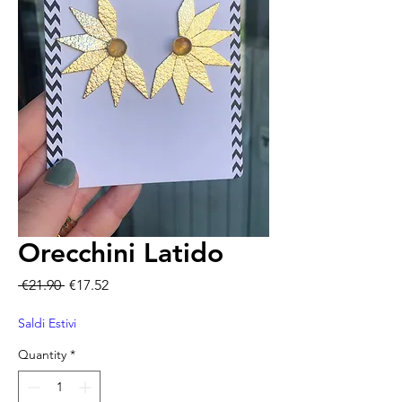
Orecchini Latido
Regular Price
Sale Price
 €21.90 
€17.52
Saldi Estivi
Quantity
*