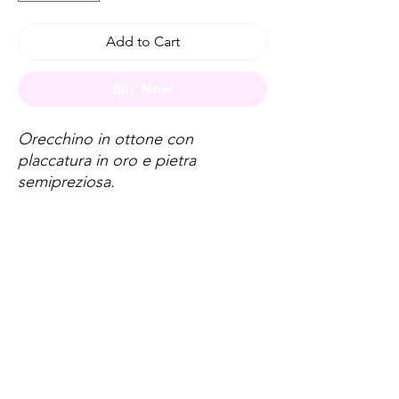
Add to Cart
Buy Now
Orecchino in ottone con
placcatura in oro e pietra
semipreziosa.
Spese di spedizione
< a 10€ - 9€ di spedizione
da 10€ a 79€ - 7€ di spedizione
da 79€ a 99€ - 3€ di spedizione
> di 99€ - Spedizione GRATUITA