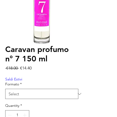
Caravan profumo
n° 7 150 ml
Regular Price
Sale Price
 €18.00 
€14.40
Saldi Estivi
Formato
*
Quantity
*