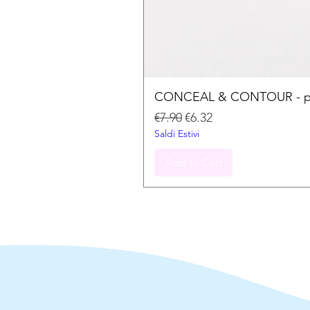
CONCEAL & CONTOUR - palet
Regular Price
Sale Price
€7.90
€6.32
Saldi Estivi
Add to Cart