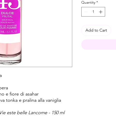
Quantity
*
Add to Cart
na
pera
no e fiore di asahar
a tonka e pralina alla vaniglia
a Vie este belle Lancome - 150 ml