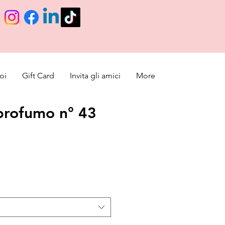
oi
Gift Card
Invita gli amici
More
profumo n° 43
ce
 Price