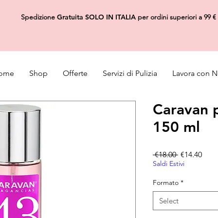
Spedizione
Gratuita
SOLO IN ITALIA
per ordini superiori a 99 €
ome
Shop
Offerte
Servizi di Pulizia
Lavora con N
Caravan 
150 ml
Regular Pri
Sale
 €18.00 
€14.40
Saldi Estivi
Formato
*
Select