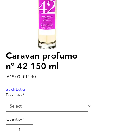
Caravan profumo
n° 42 150 ml
Regular Price
Sale Price
 €18.00 
€14.40
Saldi Estivi
Formato
*
Quantity
*