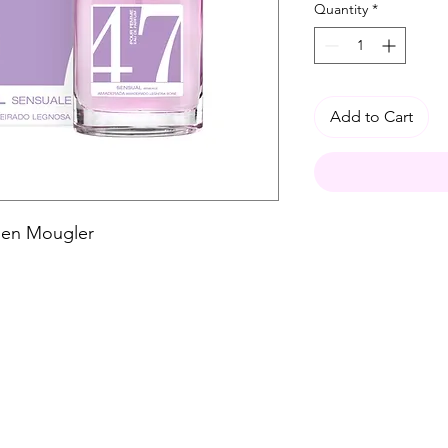
Quantity
*
Add to Cart
lien Mougler
Spese di spedizione
< a 10€ - 9€ di spedizione