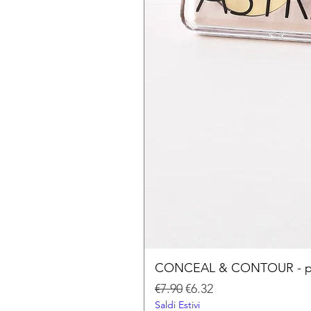
CONCEAL & CONTOUR - palet
Regular Price
Sale Price
€7.90
€6.32
Saldi Estivi