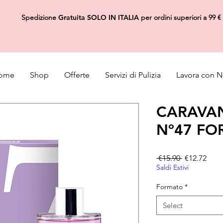
Spedizione
Gratuita
SOLO IN ITALIA
per ordini superiori a 99 €
ome
Shop
Offerte
Servizi di Pulizia
Lavora con N
CARAVA
Nº47 F
Regular Pri
Sale
 €15.90 
€12.72
Saldi Estivi
Formato
*
Select