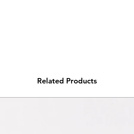
da 10€ a 79€ - 7€ di spedizione
da 79€ a 99€ - 3€ di spedizione
> di 99€ - Spedizione GRATUITA
Related Products