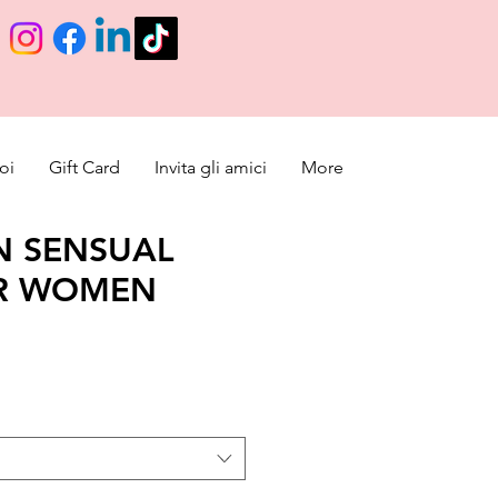
oi
Gift Card
Invita gli amici
More
N SENSUAL
OR WOMEN
ce
 Price