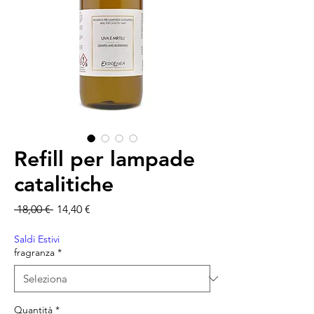
Refill per lampade
catalitiche
Prezzo regolare
Prezzo scontato
 18,00 € 
14,40 €
Saldi Estivi
fragranza
*
Quantità
*