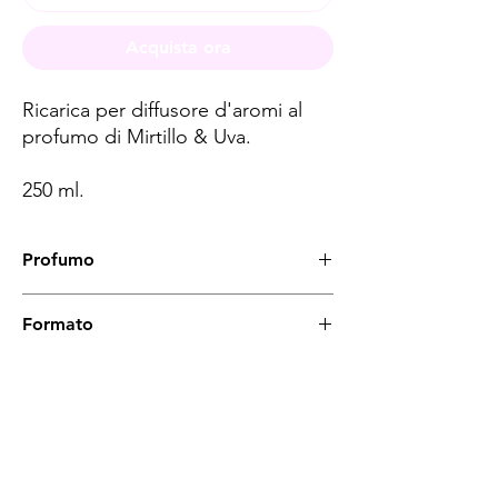
Acquista ora
Ricarica per diffusore d'aromi al
profumo di Mirtillo & Uva.
250 ml.
Profumo
Mirtillo & Uva
Formato
250 ml
Spese di spedizione
< a 10€ - 9€ di spedizione