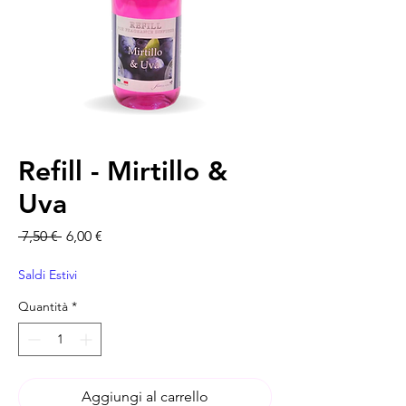
Refill - Mirtillo &
Uva
Prezzo regolare
Prezzo scontato
 7,50 € 
6,00 €
Saldi Estivi
Quantità
*
Aggiungi al carrello