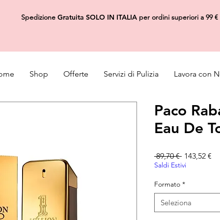
Spedizione
Gratuita
SOLO IN ITALIA
per ordini superiori a 99 €
ome
Shop
Offerte
Servizi di Pulizia
Lavora con N
Paco Raba
Eau De To
Prezzo reg
Pr
 89,70 € 
143,52 €
Saldi Estivi
Formato
*
Seleziona