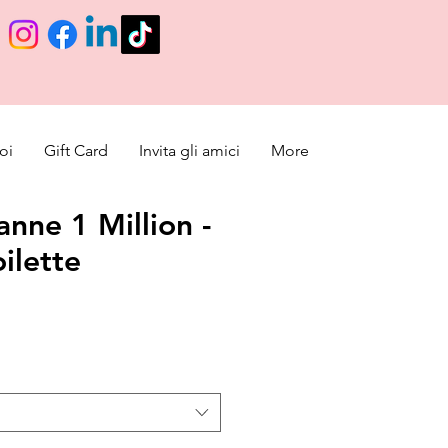
oi
Gift Card
Invita gli amici
More
nne 1 Million -
ilette
olare
ezzo scontato