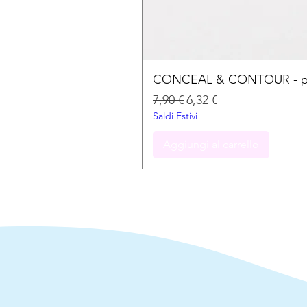
CONCEAL & CONTOUR - palet
Prezzo regolare
Prezzo scontato
7,90 €
6,32 €
Saldi Estivi
Aggiungi al carrello