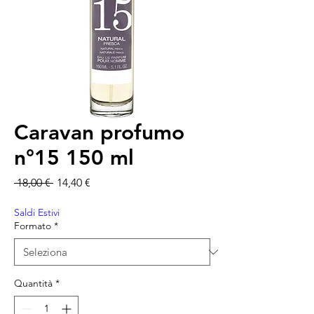
Caravan profumo
n°15 150 ml
Prezzo regolare
Prezzo scontato
 18,00 € 
14,40 €
Saldi Estivi
Formato
*
Quantità
*