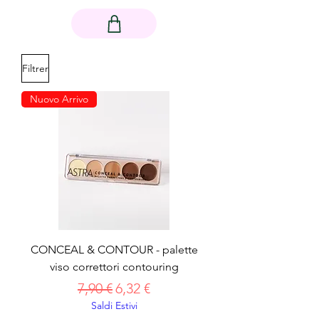
Filtrer
Nuovo Arrivo
CONCEAL & CONTOUR - palette
viso correttori contouring
Prix original
Prix promotionnel
7,90 €
6,32 €
Saldi Estivi