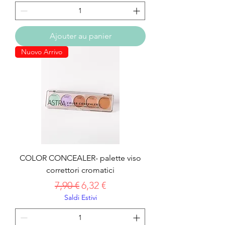
Ajouter au panier
Nuovo Arrivo
COLOR CONCEALER- palette viso
correttori cromatici
Prix original
Prix promotionnel
7,90 €
6,32 €
Saldi Estivi