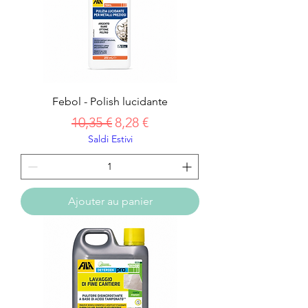
Febol - Polish lucidante
Prix original
Prix promotionnel
10,35 €
8,28 €
Saldi Estivi
Ajouter au panier