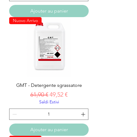
Ajouter au panier
Nuovo Arrivo
GMT - Detergente sgrassatore
Prix original
Prix promotionnel
61,90 €
49,52 €
Saldi Estivi
Ajouter au panier