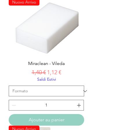
Nuovo Arrivo
Miraclean - Vileda
Prix original
Prix promotionnel
1,40 €
1,12 €
Saldi Estivi
Ajouter au panier
Nuovo Arrivo