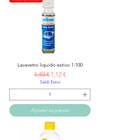
Lavavetro liquido estivo 1:100
Prix original
Prix promotionnel
1,40 €
1,12 €
Saldi Estivi
Ajouter au panier