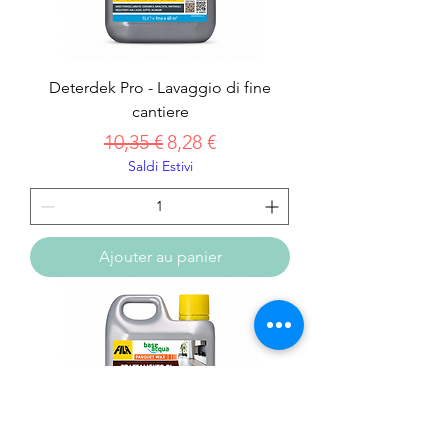
Deterdek Pro - Lavaggio di fine
cantiere
Prix original
Prix promotionnel
10,35 €
8,28 €
Saldi Estivi
Ajouter au panier