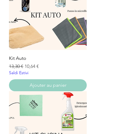
Kit Auto
Prix original
Prix promotionnel
13,30 €
10,64 €
Saldi Estivi
Ajouter au panier