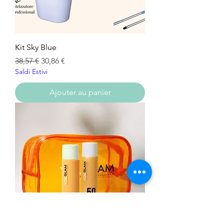
Kit Sky Blue
Prix original
Prix promotionnel
38,57 €
30,86 €
Saldi Estivi
Ajouter au panier