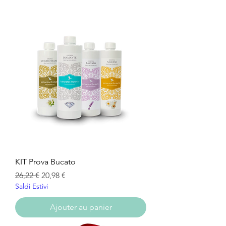
KIT Prova Bucato
Prix original
Prix promotionnel
26,22 €
20,98 €
Saldi Estivi
Ajouter au panier