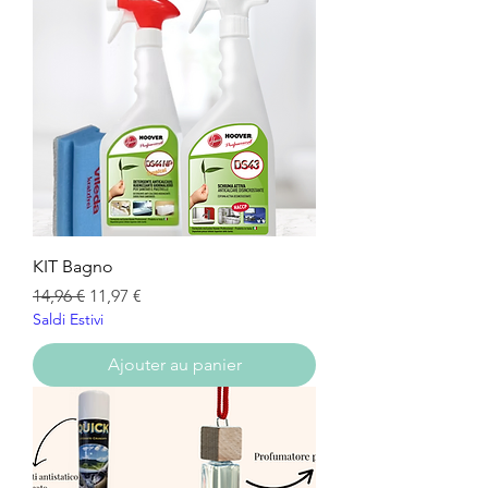
KIT Bagno
Prix original
Prix promotionnel
14,96 €
11,97 €
Saldi Estivi
Ajouter au panier