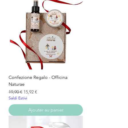
Confezione Regalo - Officina
Naturae
Prix original
Prix promotionnel
19,90 €
15,92 €
Saldi Estivi
Ajouter au panier