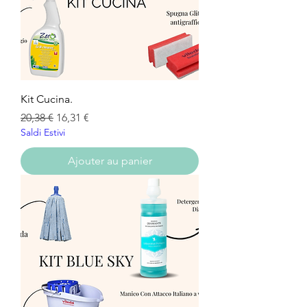
Kit Cucina.
Prix original
Prix promotionnel
20,38 €
16,31 €
Saldi Estivi
Ajouter au panier