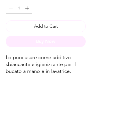
Add to Cart
Buy Now
Lo puoi usare come additivo
sbiancante e igienizzante per il
bucato a mano e in lavatrice.
Spese di spedizione
< a 10€ - 9€ di spedizione
da 10€ a 79€ - 7€ di spedizione