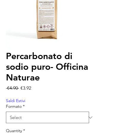
Percarbonato di
sodio puro- Officina
Naturae
Regular Price
Sale Price
 €4.90 
€3.92
Saldi Estivi
Formato
*
Quantity
*