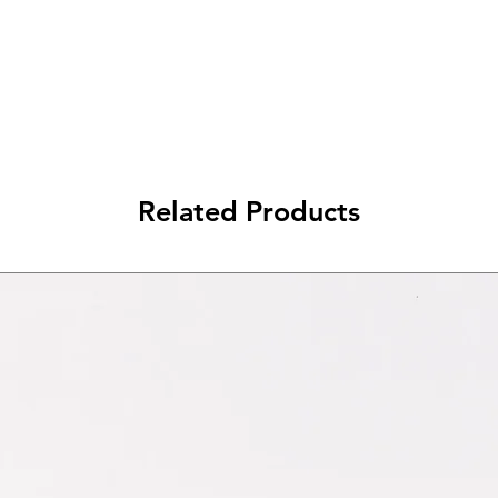
da 79€ a 99€ - 3€ di spedizione
> di 99€ - Spedizione GRATUITA
Related Products