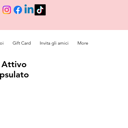
oi
Gift Card
Invita gli amici
More
 Attivo
psulato
ce
rice