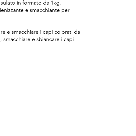
sulato in formato da 1kg.
gienizzante e smacchiante per
are e smacchiare i capi colorati da
e, smacchiare e sbiancare i capi
Spese di spedizione
< a 10€ - 9€ di spedizione
da 10€ a 79€ - 7€ di spedizione