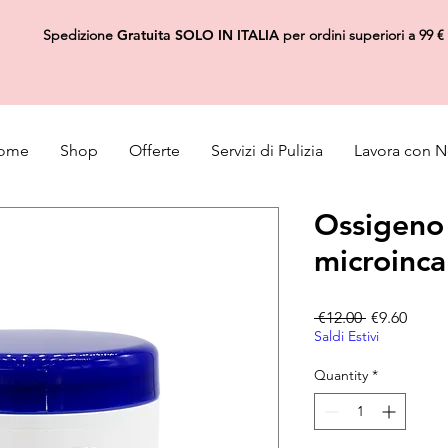
Spedizione
Gratuita
SOLO IN ITALIA
per ordini superiori a 99 €
ome
Shop
Offerte
Servizi di Pulizia
Lavora con N
Ossigeno
microinca
Regular Pri
Sale P
 €12.00 
€9.60
Saldi Estivi
Quantity
*