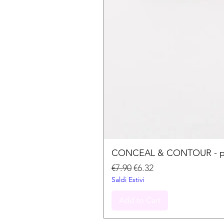
CONCEAL & CONTOUR - palet
Regular Price
Sale Price
€7.90
€6.32
Saldi Estivi
Add to Cart